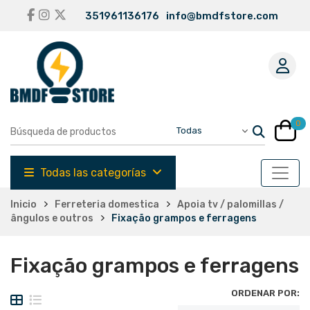
351961136176
info@bmdfstore.com
0
Todas las categorías
Inicio
Ferreteria domestica
Apoia tv / palomillas /
ângulos e outros
Fixação grampos e ferragens
Fixação grampos e ferragens
ORDENAR POR: