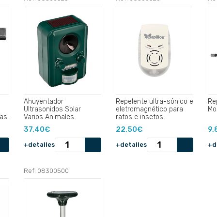
Ahuyentador
Repelente ultra-sônico e
Re
Ultrasonidos Solar
eletromagnético para
Mo
as.
Varios Animales.
ratos e insetos.
37,40€
22,50€
9,
+detalles
+detalles
+d
Ref: 08300500