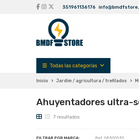
351961136176
info@bmdfstore
Todas las categorías
Inicio
Jardim / agricultura / trefilados
M
Ahuyentadores ultra-
7 resultados
FILTRAR POR MARCA:
Ref: 08300530