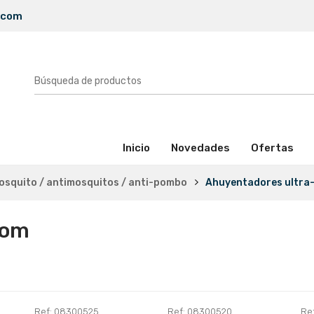
.com
(activo)
Inicio
Novedades
Ofertas
osquito / antimosquitos / anti-pombo
Ahuyentadores ultra
som
Ref: 08300525
Ref: 08300520
Re