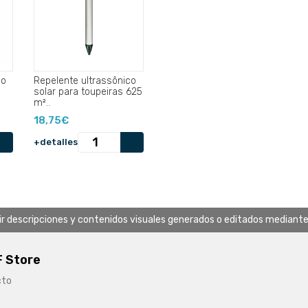
co
Repelente ultrassônico
solar para toupeiras 625
m²..
18,75€
+detalles
uir descripciones y contenidos visuales generados o editados mediante in
 Store
cto