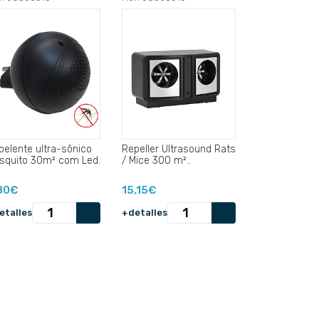
pelente ultra-sônico
Repeller Ultrasound Rats
squito 30m² com Led.
/ Mice 300 m²..
80€
15,15€
etalles
+detalles