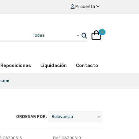
Mi cuenta
0
Reposiciones
Liquidación
Contacto
-som
ORDENAR POR:
f: 08300515
Ref: 08300510