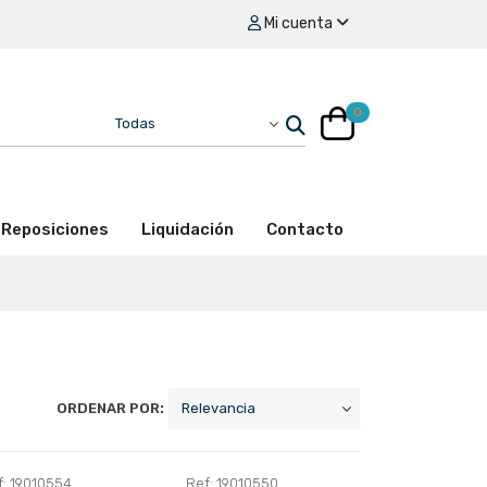
Mi cuenta
0
Reposiciones
Liquidación
Contacto
ORDENAR POR:
f: 19010554
Ref: 19010550