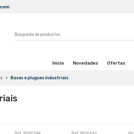
.com
(activo)
Inicio
Novedades
Ofertas
as
Bases e plugues industriais
riais
Ref: 19090344
Ref: 19010560
Re