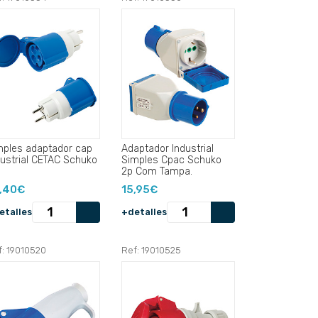
mples adaptador cap
Adaptador Industrial
dustrial CETAC Schuko
Simples Cpac Schuko
2p Com Tampa.
,40€
15,95€
etalles
+detalles
f: 19010520
Ref: 19010525