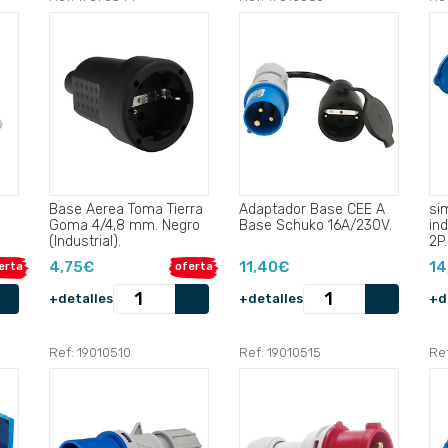
Base Aerea Toma Tierra
Adaptador Base CEE A
si
Goma 4/4,8 mm. Negro
Base Schuko 16A/230V.
in
(Industrial).
2P.
4,75€
11,40€
14
erta
oferta
+detalles
+detalles
+d
Ref: 19010510
Ref: 19010515
Re