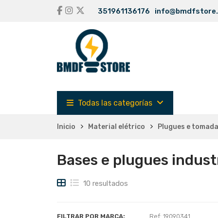
351961136176
info@bmdfstore
Todas las categorías
Inicio
Material elétrico
Plugues e tomad
Bases e plugues indust
10 resultados
FILTRAR POR MARCA:
Ref: 19090341