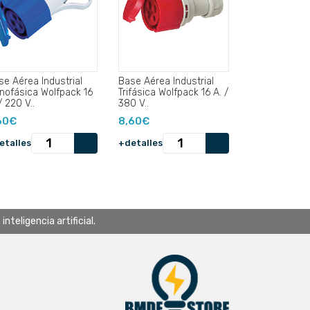
se Aérea Industrial
Base Aérea Industrial
nofásica Wolfpack 16
Trifásica Wolfpack 16 A. /
/ 220 V..
380 V..
60€
8,60€
etalles
+detalles
teligencia artificial.