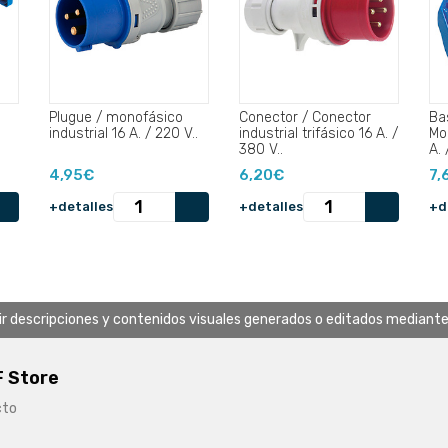
Plugue / monofásico
Conector / Conector
Ba
industrial 16 A. / 220 V..
industrial trifásico 16 A. /
Mo
380 V..
A. 
4,95€
6,20€
7,
+detalles
+detalles
+d
uir descripciones y contenidos visuales generados o editados mediante in
 Store
cto