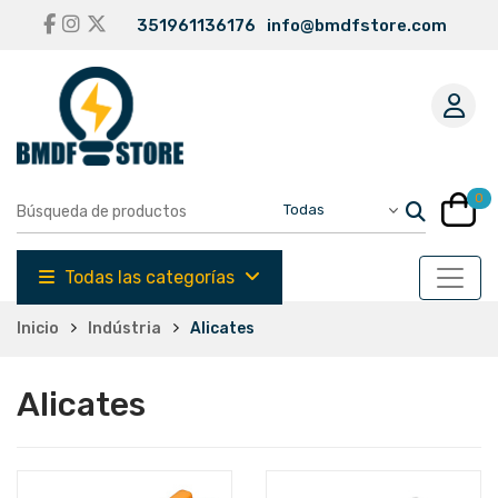
351961136176
info@bmdfstore.com
0
Todas las categorías
Inicio
Indústria
Alicates
Alicates