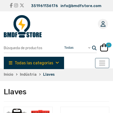
351961136176
info@bmdfstore.com
0
Todas las categorías
Inicio
Indústria
Llaves
Llaves