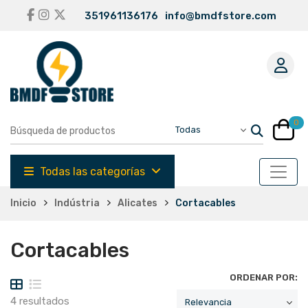
351961136176
info@bmdfstore.com
0
Todas las categorías
Inicio
Indústria
Alicates
Cortacables
Cortacables
ORDENAR POR:
4 resultados